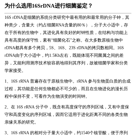
为什么选用
16SrDNA
进行细菌鉴定？
16S rDNA
是细菌的系统分类研究中最有用的和最常用的分子钟，其
种类少，含量大（约占细菌
RNA
含量的
80
％），分子大小适中，存
在于所有的生物中，其进化具有良好的时钟性质，在结构与功能上
具有高度的保守性，素有
“
细菌化石
”
之称。在大多数原核生物中
rDNA
都具有多个拷贝，
5S
、
16S
、
23S rDNA
的拷贝数相同。
16S
rDNA
由于大小适中，约
1.5Kb
左右，既能体现不同菌属之间的差
异，又能利用测序技术较容易地得到其序列，故被细菌学家和分类
学家接受。
1
、
16S rRNA
普遍存在于原核生物中。
rRNA
参与生物蛋白质的合成
过程，其功能是任何生物都必不可少的，而且在生物进化的漫长历
程中保持不变，可看作为生物演变的时间钟。
2
、在
16S rRNA
分子中，既含有高度保守的序列区域，又有中度保
守和高度变化的序列区域，因而它适用于进化距离不同的各类生物
亲缘关系的研究。
3
、
16S rRNA
的相对分子量大小适中，约
1540
个核苷酸，便于序列