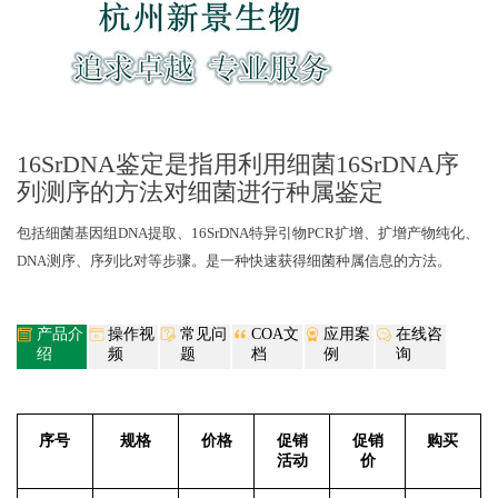
16SrDNA鉴定是指用利用细菌16SrDNA序
列测序的方法对细菌进行种属鉴定
包括细菌基因组
DNA
提取、
16SrDNA
特异引物
PCR
扩增、扩增产物纯化、
DNA
测序、序列比对等步骤。是一种快速获得细菌种属信息的方法。
产品介
操作视
常见问
COA文
应用案
在线咨
绍
频
题
档
例
询
序号
规格
价格
促销
促销
购买
活动
价