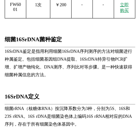
FW60
-
-
1次
￥200
立即
01
购买
细菌
16SrDNA
菌种鉴定
16SrDNA
鉴定是指用利用细菌
16SrDNA
序列测序的方法对细菌进行
种属鉴定。包括细菌基因组
DNA
提取、
16SrDNA
特异引物
PCR
扩
增、扩增产物纯化、
DNA
测序、序列比对等步骤。是一种快速获得
细菌种属信息的方法。
16SrDNA
定义
细菌rRNA
（核糖体
RNA
）按沉降系数分为
3
种，分别为
5S
、
16S
和
23S rRNA
。
16S rDNA
是细菌染色体上编码
16S rRNA
相对应的
DNA
序列，存在于所有细菌染色体基因中。