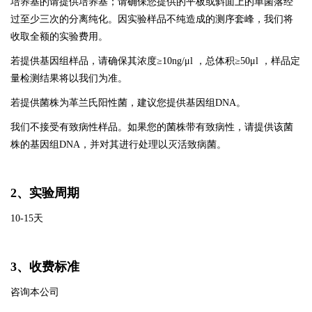
培养基的请提供培养基；请确保您提供的平板或斜面上的单菌落经
过至少三次的分离纯化。因实验样品不纯造成的测序套峰，我们将
收取全额的实验费用。
若提供基因组样品，请确保其浓度≥
10ng/
μ
l
，总体积≥
50
μ
l
，样品定
量检测结果将以我们为准。
若提供菌株为革兰氏阳性菌，建议您提供基因组
DNA
。
我们不接受有致病性样品。如果您的菌株带有致病性，请提供该菌
株的基因组
DNA
，并对其进行处理以灭活致病菌。
2
、实验周期
10-15
天
3
、收费标准
咨询本公司