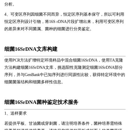
分析。
4
、可变区序列因细菌不同而异，恒定区序列基本保守，所以可利用
恒定区序列设计引物，将
16S rDNA
片段扩增出来，利用可变区序列
的差异来对不同菌属、菌种的细菌进行分类鉴定。
细菌
16SrDNA
文库构建
使用PCR
方法扩增特定环境样品中混合细菌
16SrDNA
，使用
TA
克隆
方法构建细菌
16SrDNA
文库，挑选阳性克隆测定细菌
16SrDNA
部分
序列，并与
GenBank
中已知序列进行同源性比较，获得特定环境中的
细菌菌落结构和细菌多样性信息。
细菌
16SrDNA
菌种鉴定技术服务
1
、送样要求
若提供平板、甘油菌或穿刺菌，请注明培养条件，菌种培养需特殊