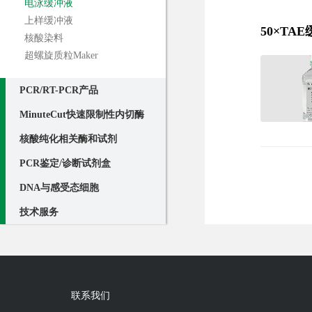
电泳缓冲液
上样缓冲液
50×TA
核酸染料
超螺旋质粒Maker
PCR/RT-PCR产品
MinuteCut快速限制性内切酶
核酸纯化相关酶和试剂
PCR鉴定/诊断试剂盒
DNA与感受态细胞
技术服务
联系我们