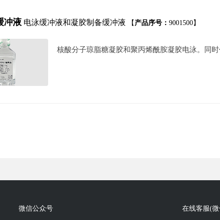
E缓冲液
电泳缓冲液和凝胶制备缓冲液
【
产品序号：
9001500】
核酸分子琼脂糖凝胶和聚丙烯酰胺凝胶电泳。同
微信公众号
在线客服(微